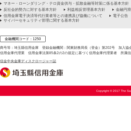
マネー・ローンダリング・テロ資金供与・拡散金融等対策に係る基本方針
反社会的勢力に対する基本方針
利益相反管理基本方針
金融円滑
信用金庫電子決済等代行業者等との連携及び協働について
電子公告
サイバーセキュリティ管理に関する基本方針
金融機関コード：1250
商号等：埼玉縣信用金庫
登録金融機関：関東財務局長（登金）第202号
加入協
信用金庫代理業
信用金庫法第85条2の2の規定に基づく信用金庫代理業者
所属信
信金中央金庫ディスクロージャー誌
Copyright © 2017 The Sai