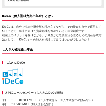
受取時も控除あり
iDeCo（個人型確定拠出年金）とは？
iDeCoは、自分で決めた掛金額を積み立てながら、その掛金を自分で運用して
いくことで、将来に向けた資産形成を進めていける年金制度です。
税法上のメリットを受けながら、より豊かな老後生活を送るための資産形成方
法として、「iDeCo」への加入を検討してみてはいかがでしょうか？
しんきん確定拠出年金
しんきんiDeCo
J-PECコールセンター（しんきんiDeCo担当）
平日・土日 0120-179-011（加入手続き前・加入手続き中の照会窓口）
平日 0120-082-011（加入後照会窓口）