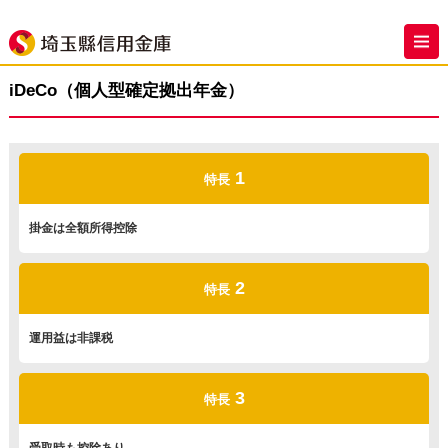
iDeCo（個人型確定拠出年金）
1
特長
掛金は全額所得控除
2
特長
運用益は非課税
3
特長