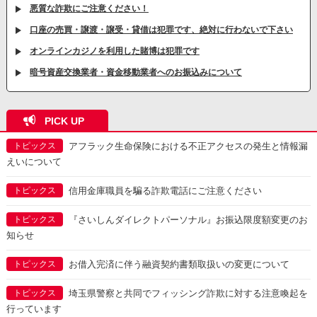
悪質な詐欺にご注意ください！
口座の売買・譲渡・譲受・貸借は犯罪です、絶対に行わないで下さい
オンラインカジノを利用した賭博は犯罪です
暗号資産交換業者・資金移動業者へのお振込みについて
PICK UP
トピックス
アフラック生命保険における不正アクセスの発生と情報漏
えいについて
トピックス
信用金庫職員を騙る詐欺電話にご注意ください
トピックス
『さいしんダイレクトパーソナル』お振込限度額変更のお
知らせ
トピックス
お借入完済に伴う融資契約書類取扱いの変更について
トピックス
埼玉県警察と共同でフィッシング詐欺に対する注意喚起を
行っています