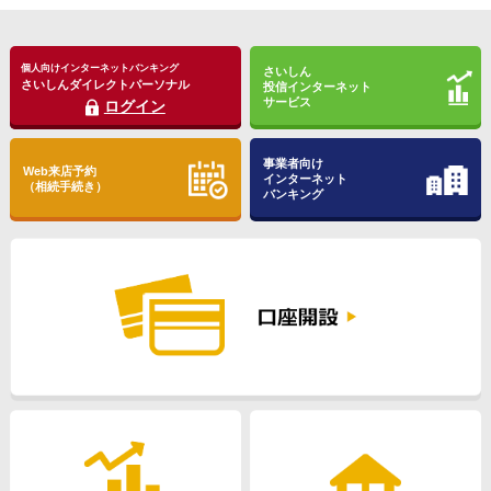
トピックス
キャッシュカードによる1日あたりのお引き出し限度額に
ついて
個人向けインターネットバンキング
さいしん
さいしんダイレクトパーソナル
投信インターネット
トピックス
店舗・ATMに関するお知らせを更新しました（2026年4月
サービス
ログイン
23日）
事業者向け
Web来店予約
インターネット
（相続手続き）
バンキング