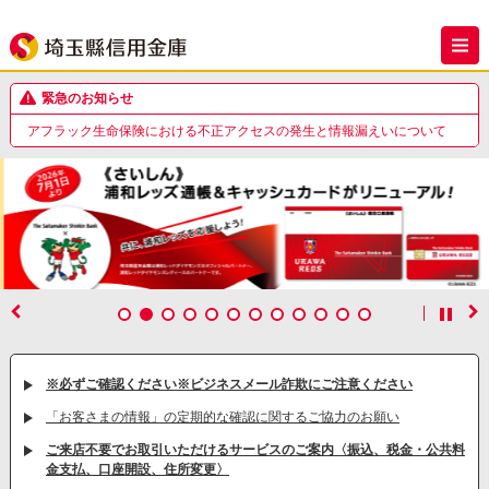
緊急のお知らせ
信用金庫等を騙る詐欺メールに関する注意喚起について
アフラック生命保険における不正アクセスの発生と情報漏えいについて
信用金庫職員を騙る詐欺電話にご注意ください
当金庫および関連会社等の役員を騙った不審なメールにご注意ください
不審メールに注意願います
信用金庫等を騙る詐欺メールに関する注意喚起について
アフラック生命保険における不正アクセスの発生と情報漏えいについて
※必ずご確認ください※ビジネスメール詐欺にご注意ください
「お客さまの情報」の定期的な確認に関するご協力のお願い
ご来店不要でお取引いただけるサービスのご案内〈振込、税金・公共料
金支払、口座開設、住所変更〉