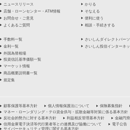
ニュースリリース
かりる
店舗・ローンセンター・ATM情報
そなえる
お問合せ・ご意見
便利に使う
よくあるご質問
相談・手続きする
手数料一覧
さいしんダイレクトパーソ
金利一覧
さいしん投信インターネッ
外国為替相場
投資信託基準価額一覧
マーケット情報
商品概要説明書一覧
規定集
顧客保護等基本方針
個人情報保護法について
保険募集指針
マネー・ローンダリング・テロ資金供与・拡散金融等対策に係る基本方針
反社会的勢力に対する基本方針
利益相反管理基本方針
金融円滑
信用金庫電子決済等代行業者等との連携及び協働について
電子公告
サイバーセキュリティ管理に関する基本方針