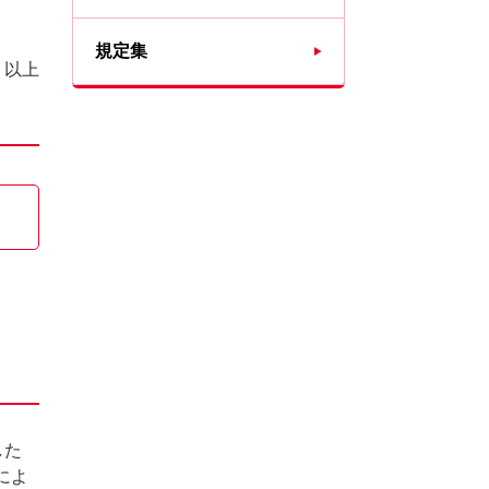
規定集
以上
した
によ