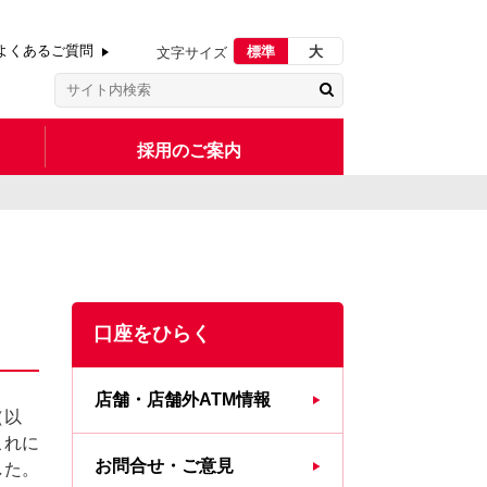
よくあるご質問
標準
大
文字サイズ
採用のご案内
口座をひらく
店舗・店舗外ATM情報
（以
これに
お問合せ・ご意見
した。