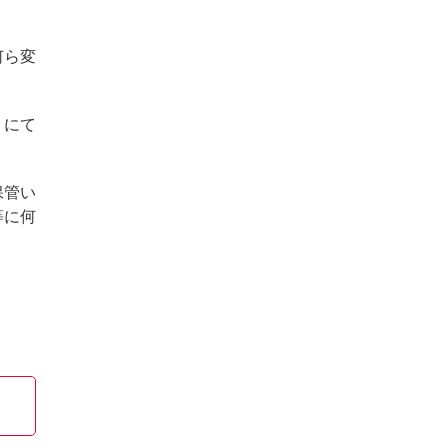
何ら変
」にて
保管い
等に何