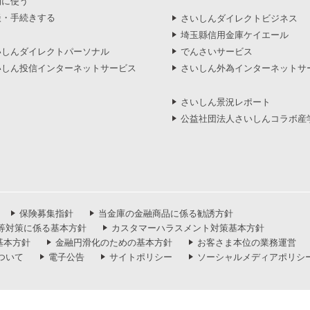
利に使う
談・手続きする
さいしんダイレクトビジネス
埼玉縣信用金庫ケイエール
いしんダイレクトパーソナル
でんさいサービス
いしん投信インターネットサービス
さいしん外為インターネットサ
さいしん景況レポート
公益社団法人さいしんコラボ産
保険募集指針
当金庫の金融商品に係る勧誘方針
等対策に係る基本方針
カスタマーハラスメント対策基本方針
基本方針
金融円滑化のための基本方針
お客さま本位の業務運営
ついて
電子公告
サイトポリシー
ソーシャルメディアポリシ