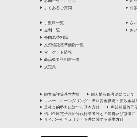
お問合せ・ご意見
便
よくあるご質問
相
手数料一覧
さ
金利一覧
さ
外国為替相場
投資信託基準価額一覧
マーケット情報
商品概要説明書一覧
規定集
顧客保護等基本方針
個人情報保護法について
マネー・ローンダリング・テロ資金供与・拡散金融
反社会的勢力に対する基本方針
利益相反管理
信用金庫電子決済等代行業者等との連携及び協働に
サイバーセキュリティ管理に関する基本方針