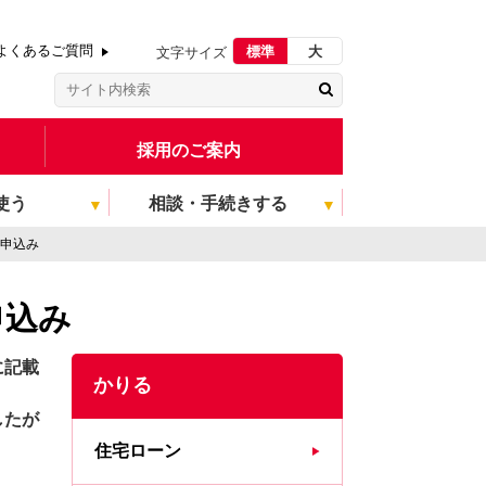
よくあるご質問
標準
大
文字サイズ
採用のご案内
使う
相談・手続きする
お申込み
申込み
に記載
かりる
したが
住宅ローン