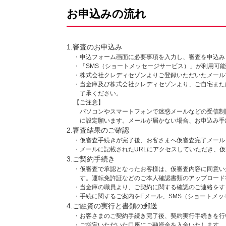
お申込みの流れ
1.審査のお申込み
・申込フォーム画面に必要事項を入力し、審査を申込み
・「SMS（ショートメッセージサービス）」が利用可
・株式会社クレディセゾンよりご登録いただいたメール
・当金庫及び株式会社クレディセゾンより、ご自宅また
了承ください。
【ご注意】
パソコンやスマートフォンで迷惑メールなどの受信制
に設定願います。メールが届かない場合、お申込み手
2.審査結果のご確認
・仮審査手続きが完了後、お客さまへ仮審査完了メール
・メールに記載されたURLにアクセスしていただき、
3.ご契約手続き
・仮審査で承認となったお客様は、仮審査内容に同意い
す。運転免許証などのご本人確認書類のアップロード
・当金庫の職員より、ご契約に関する確認のご連絡をす
・手続に関するご案内をEメール、SMS（ショートメ
4.ご融資の実行と書類の郵送
・お客さまのご契約手続き完了後、契約実行手続きを行
・ご指定いただいた口座にご融資金を入金いたします。