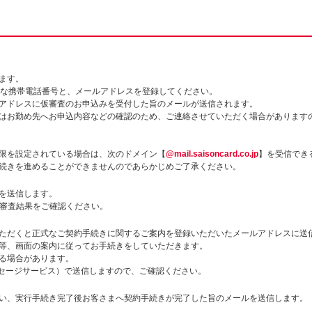
ます。
能な携帯電話番号と、メールアドレスを登録してください。
アドレスに仮審査のお申込みを受付した旨のメールが送信されます。
はお勤め先へお申込内容などの確認のため、ご連絡させていただく場合があります
限を設定されている場合は、次のドメイン【
@mail.saisoncard.co.jp
】を受信でき
続きを進めることができませんのであらかじめご了承ください。
を送信します。
仮審査結果をご確認ください。
ただくと正式なご契約手続きに関するご案内を登録いただいたメールアドレスに送
等、画面の案内に従ってお手続きをしていただきます。
る場合があります。
ッセージサービス）で送信しますので、ご確認ください。
い、実行手続き完了後お客さまへ契約手続きが完了した旨のメールを送信します。