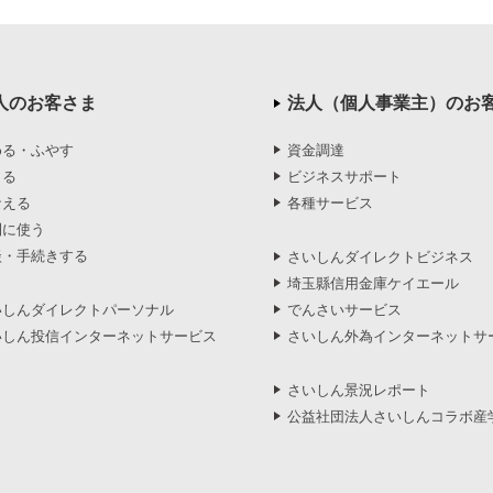
人のお客さま
法人（個人事業主）のお
める・ふやす
資金調達
りる
ビジネスサポート
なえる
各種サービス
利に使う
談・手続きする
さいしんダイレクトビジネス
埼玉縣信用金庫ケイエール
いしんダイレクトパーソナル
でんさいサービス
いしん投信インターネットサービス
さいしん外為インターネットサ
さいしん景況レポート
公益社団法人さいしんコラボ産