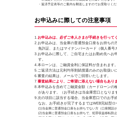
・返済予定表等のご案内を郵送しますのでお受取りくだ
お申込みに際しての注意事項
1.
お申込みは、必ずご本人さまが手続きを行って
2.お申込みは、当金庫の普通預金口座をお持ちの
免許証、またはマイナンバーカード（個人番号
3.お申込みに際して、ご自宅またはお勤め先へお
す。
4.本ローンは、ご融資金利に保証料が含まれます
5.ご返済方法は元利均等割賦償還のみのお取扱い
6.審査の結果は、メールでご回答いたします。
7.
審査結果により、ご希望に添えない場合もあり
8.本申込みを含めてご融資金額（カードローンの
があります。（お手続きは当金庫窓口となりま
9.次の項目に該当する場合、当金庫窓口でのお手
なお、お手続きが完了するまではWEB完結型ロ
(1)当金庫に普通預金口座をお持ちでない方（口座開設
(2)当金庫に普通預金口座をお持ちで、犯罪収益移転