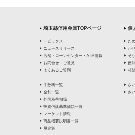
埼玉縣信用金庫TOPページ
個
トピックス
た
ニュースリリース
か
店舗・ローンセンター・ATM情報
そ
お問合せ・ご意見
便
よくあるご質問
相
手数料一覧
さ
金利一覧
さ
外国為替相場
投資信託基準価額一覧
マーケット情報
商品概要説明書一覧
規定集