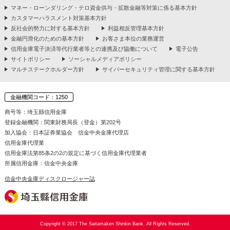
マネー・ローンダリング・テロ資金供与・拡散金融等対策に係る基本方針
カスタマーハラスメント対策基本方針
反社会的勢力に対する基本方針
利益相反管理基本方針
金融円滑化のための基本方針
お客さま本位の業務運営
信用金庫電子決済等代行業者等との連携及び協働について
電子公告
サイトポリシー
ソーシャルメディアポリシー
マルチステークホルダー方針
サイバーセキュリティ管理に関する基本方針
金融機関コード：1250
商号等：埼玉縣信用金庫
登録金融機関：関東財務局長（登金）第202号
加入協会：日本証券業協会 信金中央金庫代理店
信用金庫代理業
信用金庫法第85条2の2の規定に基づく信用金庫代理業者
所属信用金庫：信金中央金庫
信金中央金庫ディスクロージャー誌
Copyright © 2017 The Saitamaken Shinkin Bank. All Rights Reserved.