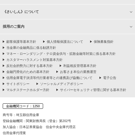
《さいしん》について
採用のご案内
顧客保護等基本方針
個人情報保護法について
保険募集指針
当金庫の金融商品に係る勧誘方針
マネー・ローンダリング・テロ資金供与・拡散金融等対策に係る基本方針
カスタマーハラスメント対策基本方針
反社会的勢力に対する基本方針
利益相反管理基本方針
金融円滑化のための基本方針
お客さま本位の業務運営
信用金庫電子決済等代行業者等との連携及び協働について
電子公告
サイトポリシー
ソーシャルメディアポリシー
マルチステークホルダー方針
サイバーセキュリティ管理に関する基本方針
金融機関コード：1250
商号等：埼玉縣信用金庫
登録金融機関：関東財務局長（登金）第202号
加入協会：日本証券業協会 信金中央金庫代理店
信用金庫代理業