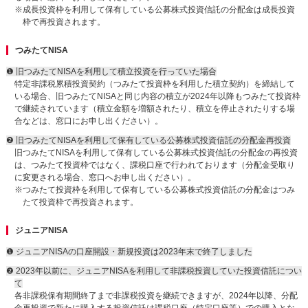
※成長投資枠を利用して保有している公募株式投資信託の分配金は成長投資
枠で再投資されます。
つみたてNISA
❶ 旧つみたてNISAを利用して積立投資を行っていた場合
特定非課税累積投資契約（つみたて投資枠を利用した積立契約）を締結して
いる場合、旧つみたてNISAと同じ内容の積立が2024年以降もつみたて投資枠
で継続されています（積立金額を増額されたり、積立を停止されたりする場
合などは、窓口にお申し出ください）。
❷ 旧つみたてNISAを利用して保有している公募株式投資信託の分配金再投資
旧つみたてNISAを利用して保有している公募株式投資信託の分配金の再投資
は、つみたて投資枠ではなく、課税口座で行われております（分配金受取り
に変更される場合、窓口へお申し出ください）。
※つみたて投資枠を利用して保有している公募株式投資信託の分配金はつみ
たて投資枠で再投資されます。
ジュニアNISA
❶ ジュニアNISAの口座開設・新規投資は2023年末で終了しました
❷ 2023年以前に、ジュニアNISAを利用して非課税投資していた投資信託につい
て
各非課税保有期間終了まで非課税投資を継続できますが、2024年以降、分配