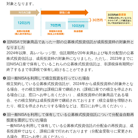
対象となります。
❸ 旧NISAで対象商品であった一部の公募株式投資信託が成長投資枠の対象外と
なりました
2024年以降、高レバレッジ型、信託期間が20年未満および毎月分配型の公募
株式投資信託は、成長投資枠の対象外になりました。ただし、2023年までに
旧NISA口座で保有しているこれらの公募株式投資信託は、非課税保有期間が
終了するまで非課税で保有し続けることができます。
❹ 旧一般NISAを利用して積立投資を行っていた場合
積立契約している公募株式投資信託が、2024年から成長投資枠の対象外とな
る場合、その積立契約は課税口座で継続され（課税口座での積立を停止され
る場合には、窓口へお申し出ください）、成長投資枠の対象商品である場
合、その積立契約は成長投資枠で継続されております（積立金額を増額され
たり、積立を停止されたりする場合などは、窓口にお申し出ください）。
❺ 旧一般NISAを利用して保有している公募株式投資信託について分配金自動再
投資を選択していた場合
一般NISAを利用して保有している公募株式投資信託の分配金の再投資は、成
長投資枠ではなく、課税口座で行われております（分配金受取りに変更され
る場合、窓口へお申し出ください）。