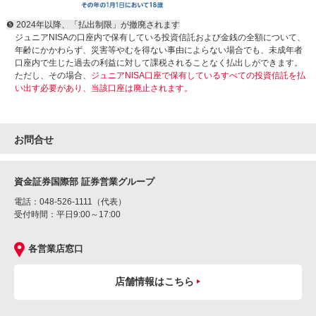
❺ 2024年以降、「払出制限」が撤廃されます
ジュニアNISAの口座内で保有している投資信託および金銭の全額について、
年齢にかかわらず、災害等やむを得ない事由によらない場合でも、未成年者
口座内で生じた過去の利益に対して課税されることなく払出しができます。
ただし、その場合、
ジュニアNISA口座で保有しているすべての投資信託を払
い出す必要があり、当該口座は廃止されます。
お問合せ
資金証券国際部 証券営業グループ
電話：
048-526-1111
（代表）
受付時間：平日9:00～17:00
各営業店窓口
店舗情報はこちら