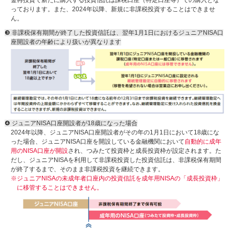
金再投資で新たに購入する投資信託は課税口座（特定口座等）での購入とな
っております。また、2024年以降、新規に非課税投資することはできませ
ん。
❸ 非課税保有期間が終了した投資信託は、翌年1月1日におけるジュニアNISA口
座開設者の年齢により扱いが異なります
❹ ジュニアNISA口座開設者が18歳になった場合
2024年以降、ジュニアNISA口座開設者がその年の1月1日において18歳にな
った場合、ジュニアNISA口座を開設している金融機関において
自動的に成年
用のNISA口座が開設
され、つみたて投資枠と成長投資枠が設定されます。た
だし、ジュニアNISAを利用して非課税投資した投資信託は、非課税保有期間
が終了するまで、そのまま非課税投資を継続できます。
※ジュニアNISAの未成年者口座内の投資信託を成年用NISAの「成長投資枠」
に移管することはできません。